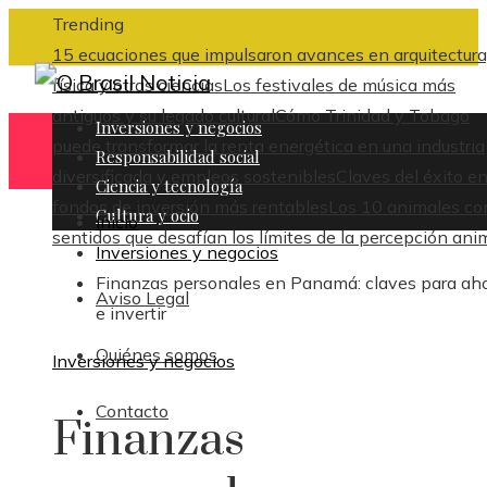
Trending
15 ecuaciones que impulsaron avances en arquitectura
física y otras ciencias
Los festivales de música más
antiguos y su legado cultural
Cómo Trinidad y Tobago
Inversiones y negocios
puede transformar la renta energética en una industria
Responsabilidad social
diversificada y empleos sostenibles
Claves del éxito en
Ciencia y tecnología
fondos de inversión más rentables
Los 10 animales co
Cultura y ocio
Inicio
sentidos que desafían los límites de la percepción ani
Inversiones y negocios
Finanzas personales en Panamá: claves para aho
Aviso Legal
e invertir
Quiénes somos
Inversiones y negocios
Contacto
Finanzas