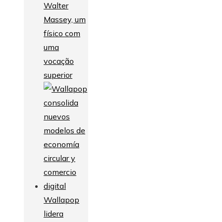
Walter
Massey, um
físico com
uma
vocação
superior
Wallapop
lidera