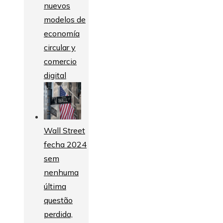
nuevos
modelos de
economía
circular y
comercio
digital
Wall Street
fecha 2024
sem
nenhuma
última
questão
perdida,