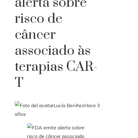
alerta sobre
risco de
câncer
associado às
terapias CAR-
T
Lucía Benítez
Hace 3
años