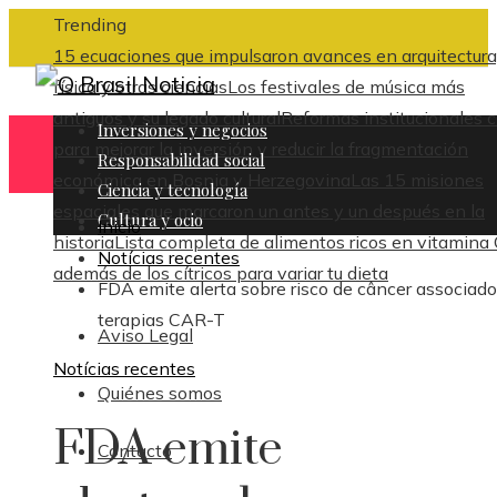
Trending
15 ecuaciones que impulsaron avances en arquitectura
física y otras ciencias
Los festivales de música más
antiguos y su legado cultural
Reformas institucionales c
Inversiones y negocios
para mejorar la inversión y reducir la fragmentación
Responsabilidad social
económica en Bosnia y Herzegovina
Las 15 misiones
Ciencia y tecnología
espaciales que marcaron un antes y un después en la
Cultura y ocio
Inicio
historia
Lista completa de alimentos ricos en vitamina
Notícias recentes
además de los cítricos para variar tu dieta
FDA emite alerta sobre risco de câncer associado
terapias CAR-T
Aviso Legal
Notícias recentes
Quiénes somos
FDA emite
Contacto