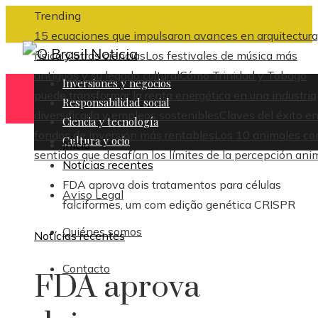
Trending
15 ecuaciones que impulsaron avances en arquitectura
física y otras ciencias
Los festivales de música más
antiguos y su legado cultural
Cómo Trinidad y Tobago
Inversiones y negocios
puede transformar la renta energética en una industria
Responsabilidad social
diversificada y empleos sostenibles
Claves del éxito en
Ciencia y tecnología
fondos de inversión más rentables
Los 10 animales co
Cultura y ocio
Inicio
sentidos que desafían los límites de la percepción ani
Notícias recentes
FDA aprova dois tratamentos para células
Aviso Legal
falciformes, um com edição genética CRISPR
Quiénes somos
Notícias recentes
Contacto
FDA aprova