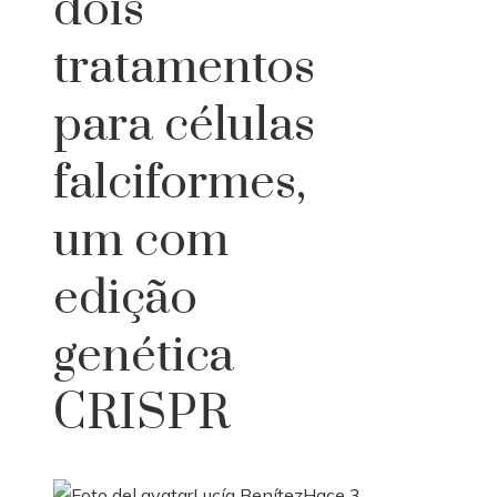
dois
tratamentos
para células
falciformes,
um com
edição
genética
CRISPR
Lucía Benítez
Hace 3