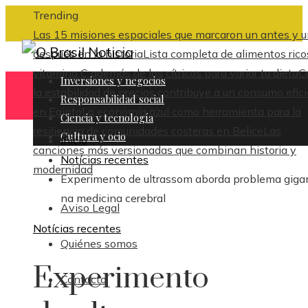
Trending
Las 15 misiones espaciales que marcaron un antes y 
después en la historia
Lista completa de alimentos rico
vitamina C además de los cítricos para variar tu dieta
C
Inversiones y negocios
la estabilidad de precios contribuye a un consumo efic
Responsabilidad social
en Egipto
La economía azul como herramienta para la
Ciencia y tecnología
resiliencia de comunidades costeras en Belice
Las
Cultura y ocio
Inicio
canciones más versionadas que combinan historia y
Notícias recentes
modernidad
Experimento de ultrassom aborda problema giga
na medicina cerebral
Aviso Legal
Notícias recentes
Quiénes somos
Experimento
Contacto