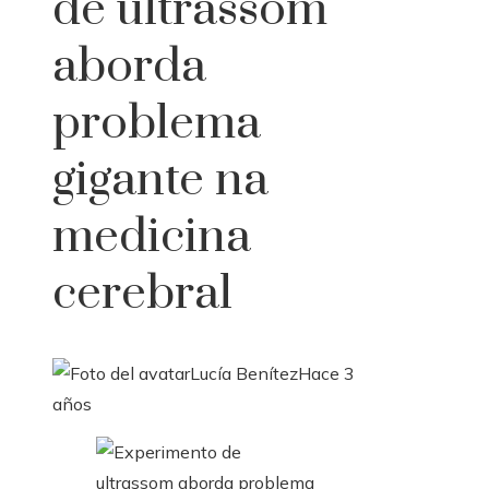
de ultrassom
aborda
problema
gigante na
medicina
cerebral
Lucía Benítez
Hace 3
años