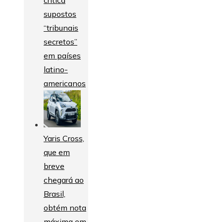
supostos
“tribunais
secretos”
em países
latino-
americanos
Yaris Cross,
que em
breve
chegará ao
Brasil,
obtém nota
máxima em