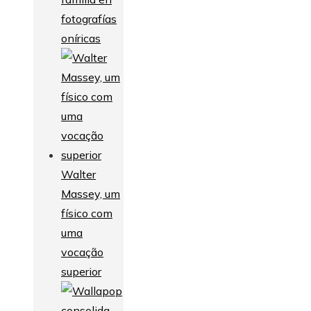
fotografías
oníricas
Walter
Massey, um
físico com
uma
vocação
superior