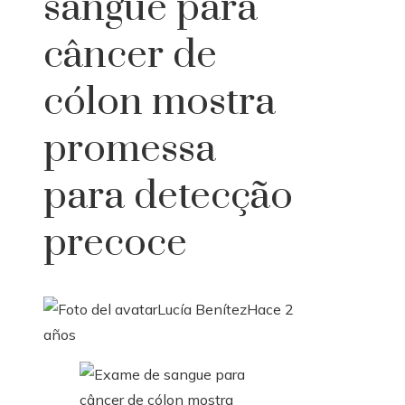
sangue para
câncer de
cólon mostra
promessa
para detecção
precoce
Lucía Benítez
Hace 2
años