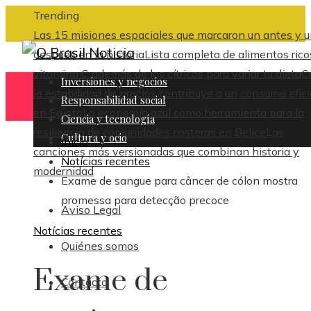
Trending
Las 15 misiones espaciales que marcaron un antes y 
después en la historia
Lista completa de alimentos rico
vitamina C además de los cítricos para variar tu dieta
C
Inversiones y negocios
la estabilidad de precios contribuye a un consumo efic
Responsabilidad social
en Egipto
La economía azul como herramienta para la
Ciencia y tecnología
resiliencia de comunidades costeras en Belice
Las
Cultura y ocio
Inicio
canciones más versionadas que combinan historia y
Notícias recentes
modernidad
Exame de sangue para câncer de cólon mostra
promessa para detecção precoce
Aviso Legal
Notícias recentes
Quiénes somos
Exame de
Contacto