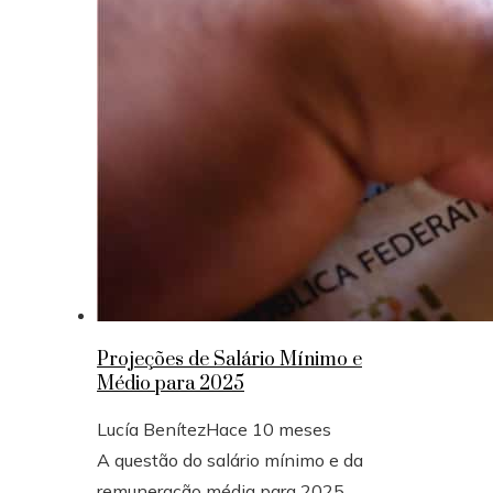
Projeções de Salário Mínimo e
Médio para 2025
Lucía Benítez
Hace 10 meses
A questão do salário mínimo e da
remuneração média para 2025