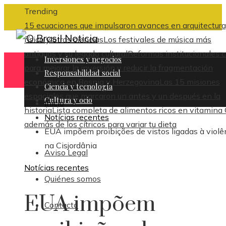
Trending
15 ecuaciones que impulsaron avances en arquitectura
física y otras ciencias
Los festivales de música más
antiguos y su legado cultural
Reformas institucionales c
Inversiones y negocios
para mejorar la inversión y reducir la fragmentación
Responsabilidad social
económica en Bosnia y Herzegovina
Las 15 misiones
Ciencia y tecnología
espaciales que marcaron un antes y un después en la
Cultura y ocio
Inicio
historia
Lista completa de alimentos ricos en vitamina
Notícias recentes
además de los cítricos para variar tu dieta
EUA impõem proibições de vistos ligadas à violê
na Cisjordânia
Aviso Legal
Notícias recentes
Quiénes somos
EUA impõem
Contacto