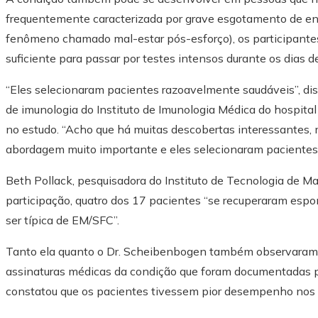
frequentemente caracterizada por grave esgotamento de ener
fenômeno chamado mal-estar pós-esforço), os participantes
suficiente para passar por testes intensos durante os dias d
“Eles selecionaram pacientes razoavelmente saudáveis”, di
de imunologia do Instituto de Imunologia Médica do hospital
no estudo. “Acho que há muitas descobertas interessantes,
abordagem muito importante e eles selecionaram pacientes 
Beth Pollack, pesquisadora do Instituto de Tecnologia de M
participação, quatro dos 17 pacientes “se recuperaram esp
ser típica de EM/SFC”.
Tanto ela quanto o Dr. Scheibenbogen também observaram 
assinaturas médicas da condição que foram documentadas p
constatou que os pacientes tivessem pior desempenho nos t