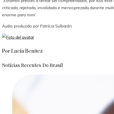
“Estamos prestes a tentar ser compreendidos, por isso este e
criticada, rejeitada, invalidada e menosprezada durante muit
enorme para mim”.
Áudio produzido por
Patrícia Sulbarán
.
Por Lucía Benítez
Notícias Recentes Do Brasil