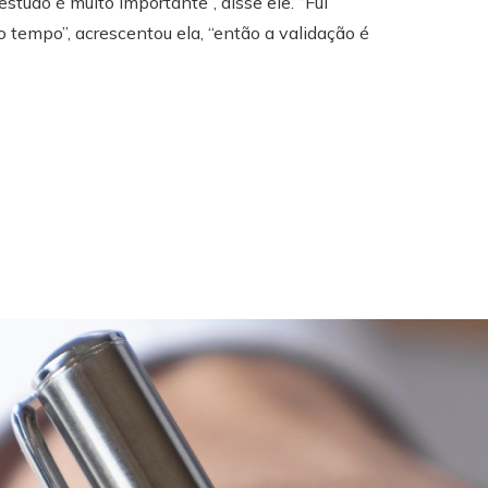
studo é muito importante”, disse ele. “Fui
o tempo”, acrescentou ela, “então a validação é