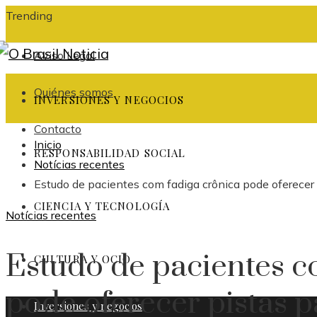
Trending
Aviso Legal
Quiénes somos
INVERSIONES Y NEGOCIOS
Contacto
Inicio
RESPONSABILIDAD SOCIAL
Notícias recentes
Estudo de pacientes com fadiga crônica pode oferecer
CIENCIA Y TECNOLOGÍA
Notícias recentes
Estudo de pacientes c
CULTURA Y OCIO
pode oferecer pistas 
Inversiones y negocios