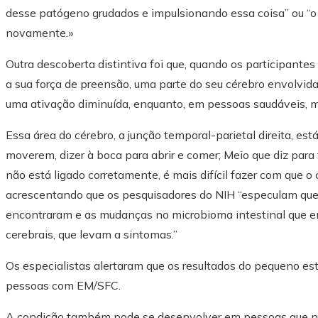
desse patógeno grudados e impulsionando essa coisa” ou “o 
novamente.»
Outra descoberta distintiva foi que, quando os participantes
a sua força de preensão, uma parte do seu cérebro envolvid
uma ativação diminuída, enquanto, em pessoas saudáveis, m
Essa área do cérebro, a junção temporal-parietal direita, es
moverem, dizer à boca para abrir e comer; Meio que diz para
não está ligado corretamente, é mais difícil fazer com que o 
acrescentando que os pesquisadores do NIH “especulam que 
encontraram e as mudanças no microbioma intestinal que 
cerebrais, que levam a sintomas.”
Os especialistas alertaram que os resultados do pequeno est
pessoas com EM/SFC.
A condição também pode se desenvolver em pessoas que nã