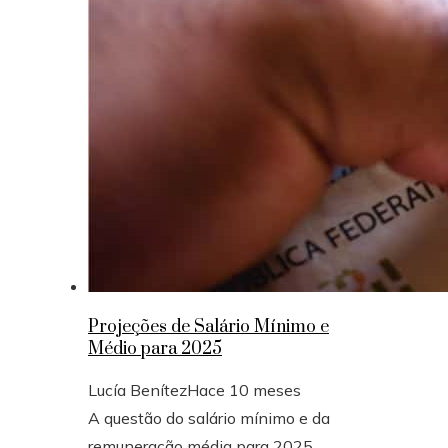
Projeções de Salário Mínimo e
Médio para 2025
Lucía Benítez
Hace 10 meses
A questão do salário mínimo e da
remuneração média para 2025