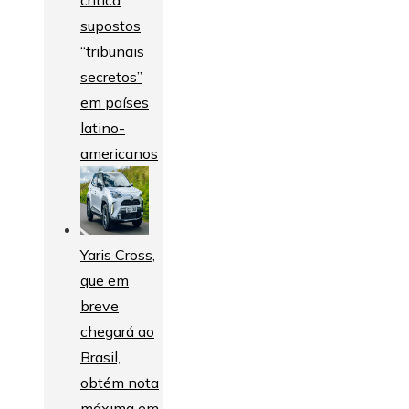
critica
supostos
“tribunais
secretos”
em países
latino-
americanos
Yaris Cross,
que em
breve
chegará ao
Brasil,
obtém nota
máxima em