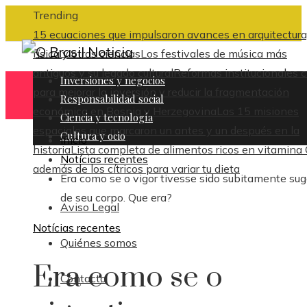
Trending
15 ecuaciones que impulsaron avances en arquitectura
física y otras ciencias
Los festivales de música más
antiguos y su legado cultural
Reformas institucionales c
Inversiones y negocios
para mejorar la inversión y reducir la fragmentación
Responsabilidad social
económica en Bosnia y Herzegovina
Las 15 misiones
Ciencia y tecnología
espaciales que marcaron un antes y un después en la
Cultura y ocio
Inicio
historia
Lista completa de alimentos ricos en vitamina
Notícias recentes
además de los cítricos para variar tu dieta
Era como se o vigor tivesse sido subitamente su
de seu corpo. Que era?
Aviso Legal
Notícias recentes
Quiénes somos
Era como se o
Contacto