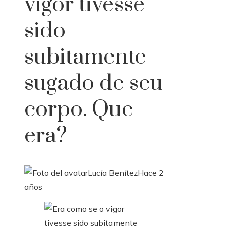
vigor tivesse
sido
subitamente
sugado de seu
corpo. Que
era?
Lucía Benítez
Hace 2
años