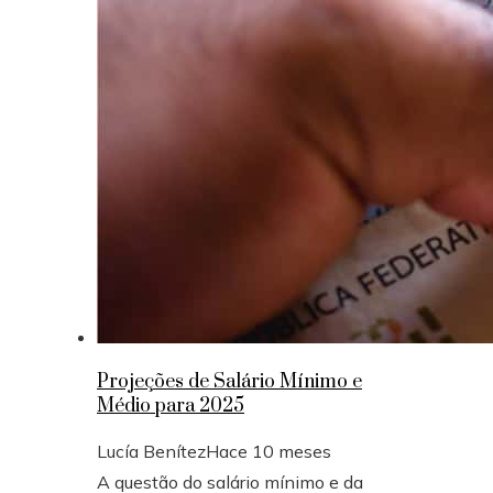
Projeções de Salário Mínimo e
Médio para 2025
Lucía Benítez
Hace 10 meses
A questão do salário mínimo e da