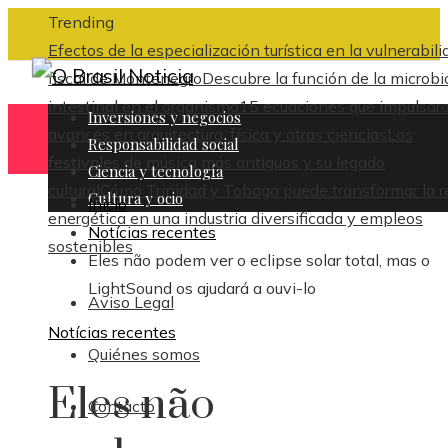
Trending
Efectos de la especialización turística en la vulnerabili
fiscal de Montenegro
Descubre la función de la microbi
intestinal en el organismo
15 ecuaciones que impulsar
Inversiones y negocios
avances en arquitectura, física y otras ciencias
Los
Responsabilidad social
festivales de música más antiguos y su legado
Ciencia y tecnología
cultural
Cómo Trinidad y Tobago puede transformar la r
Cultura y ocio
Inicio
energética en una industria diversificada y empleos
Notícias recentes
sostenibles
Eles não podem ver o eclipse solar total, mas o
LightSound os ajudará a ouvi-lo
Aviso Legal
Notícias recentes
Quiénes somos
Eles não
Contacto