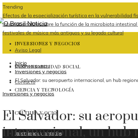
Trending
Efectos de la especialización turística en la vulnerabilidad 
internacional
Descubre la función de la microbiota intestina
festivales de música más antiguos y su legado cultural
INVERSIONES Y NEGOCIOS
Aviso Legal
Inicio
Quiénes somos
RESPONSABILIDAD SOCIAL
Inversiones y negocios
El Salvador: su aeropuerto internacional, un hub region
Contacto
CIENCIA Y TECNOLOGÍA
Inversiones y negocios
El Salvador: su aeropu
CULTURA Y OCIO
internacional, un hub 
Inversiones y negocios