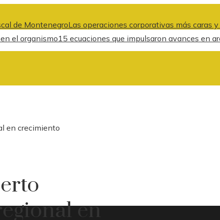
fiscal de Montenegro
Las operaciones corporativas más caras y
l en el organismo
15 ecuaciones que impulsaron avances en arqui
al en crecimiento
erto
regional en