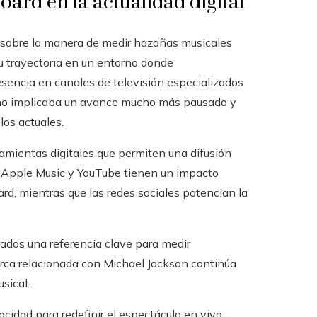
board en la actualidad digital
n sobre la manera de medir hazañas musicales
su trayectoria en un entorno donde
resencia en canales de televisión especializados
 uno implicaba un avance mucho más pausado y
los actuales.
amientas digitales que permiten una difusión
, Apple Music y YouTube tienen un impacto
rd, mientras que las redes sociales potencian la
rados una referencia clave para medir
arca relacionada con Michael Jackson continúa
sical.
pacidad para redefinir el espectáculo en vivo,