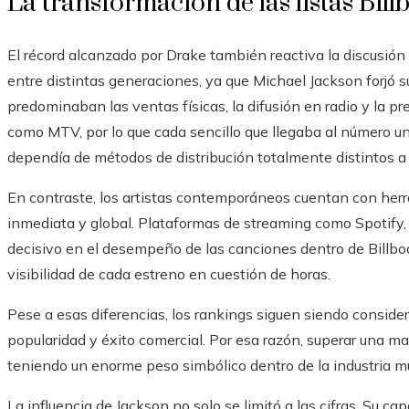
La transformación de las listas Bill
El récord alcanzado por Drake también reactiva la discusió
entre distintas generaciones, ya que Michael Jackson forjó 
predominaban las ventas físicas, la difusión en radio y la p
como MTV, por lo que cada sencillo que llegaba al número
dependía de métodos de distribución totalmente distintos a 
En contraste, los artistas contemporáneos cuentan con herr
inmediata y global. Plataformas de streaming como Spotify
decisivo en el desempeño de las canciones dentro de Billboa
visibilidad de cada estreno en cuestión de horas.
Pese a esas diferencias, los rankings siguen siendo conside
popularidad y éxito comercial. Por esa razón, superar una m
teniendo un enorme peso simbólico dentro de la industria mu
La influencia de Jackson no solo se limitó a las cifras. Su ca