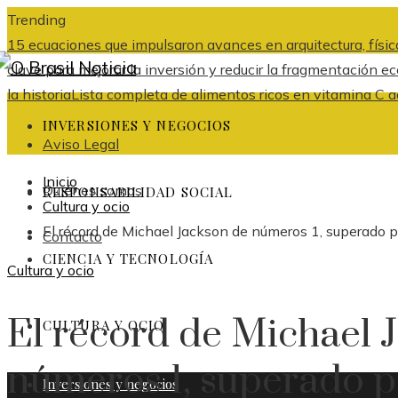
Trending
15 ecuaciones que impulsaron avances en arquitectura, física
clave para mejorar la inversión y reducir la fragmentación
la historia
Lista completa de alimentos ricos en vitamina C ad
INVERSIONES Y NEGOCIOS
Aviso Legal
Inicio
Quiénes somos
RESPONSABILIDAD SOCIAL
Cultura y ocio
El récord de Michael Jackson de números 1, superado 
Contacto
CIENCIA Y TECNOLOGÍA
Cultura y ocio
El récord de Michael 
CULTURA Y OCIO
números 1, superado 
Inversiones y negocios