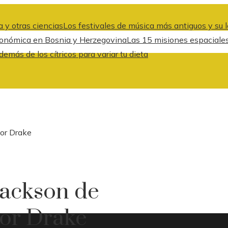
 y otras ciencias
Los festivales de música más antiguos y su l
 económica en Bosnia y Herzegovina
Las 15 misiones espaciale
emás de los cítricos para variar tu dieta
por Drake
Jackson de
por Drake