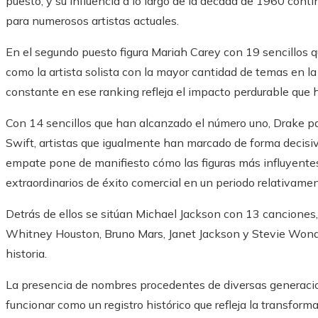
puesto, y su influencia a lo largo de la década de 1960 cont
para numerosos artistas actuales.
En el segundo puesto figura Mariah Carey con 19 sencillos 
como la artista solista con la mayor cantidad de temas en la
constante en ese ranking refleja el impacto perdurable que ha
Con 14 sencillos que han alcanzado el número uno, Drake pa
Swift, artistas que igualmente han marcado de forma decisi
empate pone de manifiesto cómo las figuras más influyentes d
extraordinarios de éxito comercial en un periodo relativame
Detrás de ellos se sitúan Michael Jackson con 13 cancione
Whitney Houston, Bruno Mars, Janet Jackson y Stevie Wonde
historia.
La presencia de nombres procedentes de diversas generacio
funcionar como un registro histórico que refleja la transfor