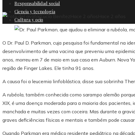
Responsabilidad social
Ciencia y tecnología
Lucía Benítez
Hace 2 años
Hace 2 años
Cultura y ocio
O Dr. Paul D. Parkman, cuja pesquisa foi fundamental na iden
desenvolvimento de uma vacina que preveniu uma epidemia
anos, morreu em 7 de maio em sua casa em Auburn. Nova York
região de Finger Lakes. Ele tinha 91 anos.
A causa foi a leucemia linfoblástica, disse sua sobrinha The
A rubéola, também conhecida como sarampo alemão porque o
XIX, é uma doença moderada para a maioria dos pacientes, i
manchada e muitas vezes com coceira. Mas durante a gravi
graves deficiências físicas e mentais e também pode causa
Quando Parkman era médico residente pediátrico na década