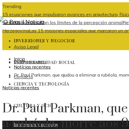
Trending
15 ecuaciones que impulsaron avances en arquitectura, física
sentidos que desafían los límites de la percepción animal
Re
Herzegovina
Las 15 misiones espaciales que marcaron un ant
INVERSIONES Y NEGOCIOS
Aviso Legal
Inicio
Quiénes somos
RESPONSABILIDAD SOCIAL
Notícias recentes
Dr. Paul Parkman, que ajudou a eliminar a rubéola, mor
Contacto
CIENCIA Y TECNOLOGÍA
Notícias recentes
Dr. Paul Parkman, que
CULTURA Y OCIO
a rubéola, morre aos 9
Inversiones y negocios