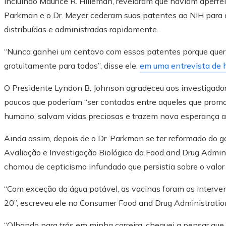
incluindo Maurice R. Hilleman, revelaram que haviam aperfei
Parkman e o Dr. Meyer cederam suas patentes ao NIH para 
distribuídas e administradas rapidamente.
“Nunca ganhei um centavo com essas patentes porque quer
gratuitamente para todos”, disse ele.
em uma entrevista de hi
O Presidente Lyndon B. Johnson agradeceu aos investigado
poucos que poderiam “ser contados entre aqueles que pro
humano, salvam vidas preciosas e trazem nova esperança a
Ainda assim, depois de o Dr. Parkman se ter reformado do 
Avaliação e Investigação Biológica da Food and Drug Admin
chamou de cepticismo infundado que persistia sobre o valor
“Com exceção da água potável, as vacinas foram as interv
20”, escreveu ele na Consumer Food and Drug Administrati
“Olhando para trás em minha carreira, cheguei a pensar que t