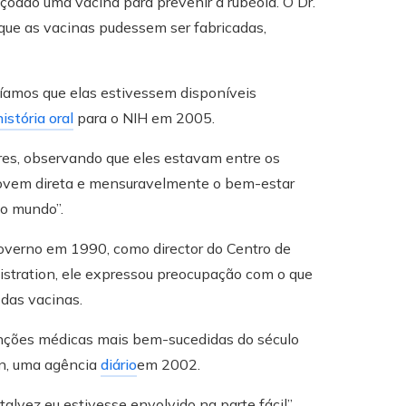
çoado uma vacina para prevenir a rubéola. O Dr.
que as vacinas pudessem ser fabricadas,
íamos que elas estivessem disponíveis
stória oral
para o NIH em 2005.
res, observando que eles estavam entre os
movem direta e mensuravelmente o bem-estar
o mundo”.
governo em 1990, como director do Centro de
istration, ele expressou preocupação com o que
 das vacinas.
enções médicas mais bem-sucedidas do século
on, uma agência
diário
em 2002.
alvez eu estivesse envolvido na parte fácil”,