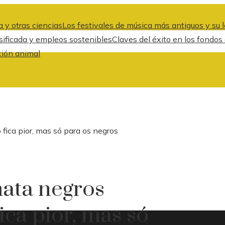
 y otras ciencias
Los festivales de música más antiguos y su l
rsificada y empleos sostenibles
Claves del éxito en los fondos
ción animal
fica pior, mas só para os negros
mata negros
ca pior, mas só