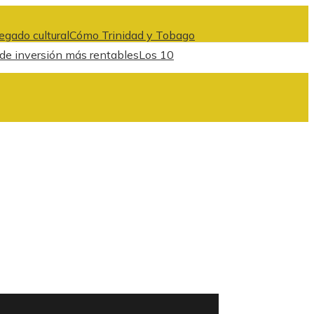
egado cultural
Cómo Trinidad y Tobago
 de inversión más rentables
Los 10