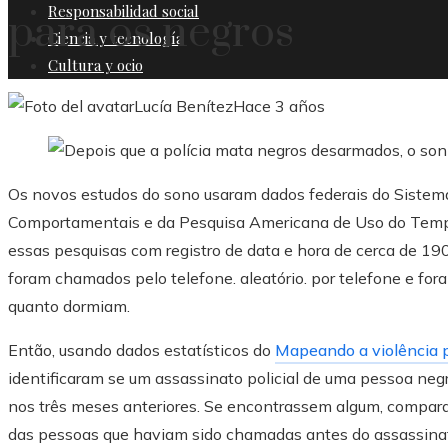
Responsabilidad social
para os negros
Ciencia y tecnología
Cultura y ocio
Lucía Benítez
Hace 3 años
Os novos estudos do sono usaram dados federais do Sistema
Comportamentais e da Pesquisa Americana de Uso do Temp
essas pesquisas com registro de data e hora de cerca de 19
foram chamados pelo telefone. aleatório. por telefone e fora
quanto dormiam.
Então, usando dados estatísticos do
Mapeando a violência p
identificaram se um assassinato policial de uma pessoa ne
nos três meses anteriores. Se encontrassem algum, compar
das pessoas que haviam sido chamadas antes do assassin