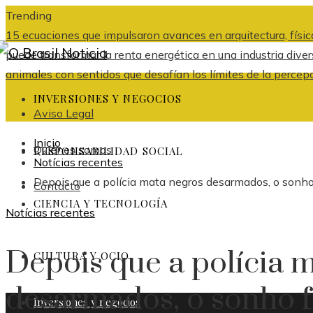
Trending
15 ecuaciones que impulsaron avances en arquitectura, física
puede transformar la renta energética en una industria dive
animales con sentidos que desafían los límites de la percep
INVERSIONES Y NEGOCIOS
Aviso Legal
Inicio
Quiénes somos
RESPONSABILIDAD SOCIAL
Notícias recentes
Depois que a polícia mata negros desarmados, o sonho 
Contacto
CIENCIA Y TECNOLOGÍA
Notícias recentes
Depois que a polícia 
CULTURA Y OCIO
desarmados, o sonho fi
Inversiones y negocios