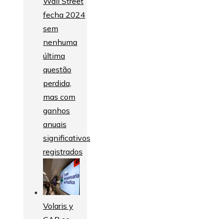
Wall Street
fecha 2024
sem
nenhuma
última
questão
perdida,
mas com
ganhos
anuais
significativos
registrados
Volaris y