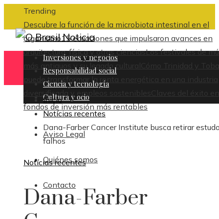
Trending
Descubre la función de la microbiota intestinal en el
organismo
15 ecuaciones que impulsaron avances en
arquitectura, física y otras ciencias
Los festivales de mú
Inversiones y negocios
más antiguos y su legado cultural
Cómo Trinidad y Tob
Responsabilidad social
puede transformar la renta energética en una industria
Ciencia y tecnología
diversificada y empleos sostenibles
Claves del éxito en
Cultura y ocio
Inicio
fondos de inversión más rentables
Notícias recentes
Dana-Farber Cancer Institute busca retirar estud
Aviso Legal
falhos
Quiénes somos
Notícias recentes
Contacto
Dana-Farber