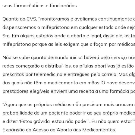
seus farmacêuticos e funcionários.
Quanto ao CVS, “monitoramos e avaliamos continuamente a
dispensaremos o mifepristona em qualquer estado onde seja 
Sra. Em alguns estados onde o aborto é legal, disse ele, os 
mifepristona porque as leis exigem que o façam por médicos 
Não se sabe quanta demanda inicial haverá pelo serviço nas
redes começarão a distribuí-las, as pílulas abortivas já estã
prescritas por telemedicina e entregues pelo correio. Mas a
das quais não têm o medicamento em mãos. O novo desenvo
prestadores elegíveis enviem uma receita a uma farmácia par
“Agora que os próprios médicos não precisam mais armazen
probabilidade de um paciente poder ir ao seu próprio médi
e dizer: ‘Estou grávida, estou não pode.’ ‘. Eu não quero estar’
Expansão do Acesso ao Aborto aos Medicamentos.