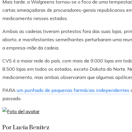
Mais tarde, a Walgreens tornou-se o foco de uma tempestad
cartas ameaçadoras de procuradores-gerais republicanos em 
medicamento nesses estados.
Ambas as cadeias tiveram protestos fora das suas lojas, pri
aborto, e manifestantes semelhantes perturbaram uma reuni
a empresa-mãe da cadeia.
CVS é ​​a maior rede do país, com mais de 9.000 lojas em to
8.500 lojas em todos os estados, exceto Dakota do Norte. N
medicamento, mas ambas observaram que algumas apólices 
PARA
um punhado de pequenas farmácias independentes
c
passado.
Por Lucía Benítez