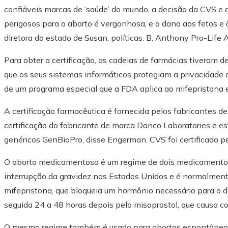
confiáveis ​​marcas de ‘saúde’ do mundo, a decisão da CVS
perigosos para o aborto é vergonhosa, e o dano aos fetos e à
diretora do estado de Susan. políticas. B. Anthony Pro-Lif
Para obter a certificação, as cadeias de farmácias tiveram d
que os seus sistemas informáticos protegiam a privacidade do
de um programa especial que a FDA aplica ao mifepristona 
A certificação farmacêutica é fornecida pelos fabricantes d
certificação do fabricante de marca Danco Laboratories e es
genéricos GenBioPro, disse Engerman. CVS foi certificado p
O aborto medicamentoso é um regime de dois medicamento
interrupção da gravidez nos Estados Unidos e é normalmen
mifepristona, que bloqueia um hormônio necessário para o 
seguida 24 a 48 horas depois pelo misoprostol, que causa c
O mesmo regime também é usado para abortos espontâneo