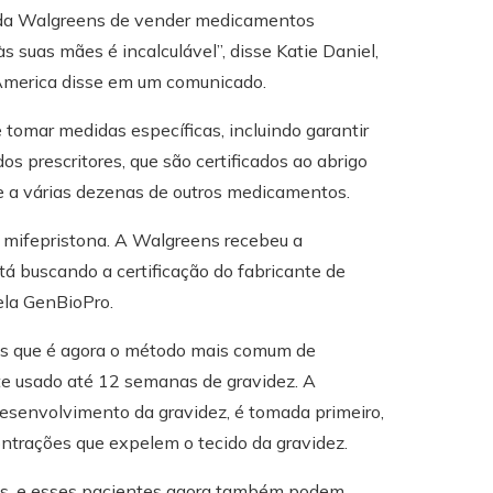
 e da Walgreens de vender medicamentos
s suas mães é incalculável”, disse Katie Daniel,
e America disse em um comunicado.
e tomar medidas específicas, incluindo garantir
s prescritores, que são certificados ao abrigo
e a várias dezenas de outros medicamentos.
e mifepristona. A Walgreens recebeu a
tá buscando a certificação do fabricante de
ela GenBioPro.
s que é agora o método mais comum de
te usado até 12 semanas de gravidez. A
desenvolvimento da gravidez, é tomada primeiro,
ontrações que expelem o tecido da gravidez.
s, e esses pacientes agora também podem