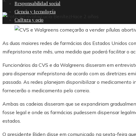
Responsabilidad social
Ciencia y tecnología
Lucía Benítez
Hace 2 años
Cultura y ocio
As duas maiores redes de farmácias dos Estados Unidos começ
mifepristona este mês, uma medida que poderá facilitar o a
Funcionários da CVS e da Walgreens disseram em entrevista
para dispensar mifepristona de acordo com as diretrizes em
passado. As redes planejam disponibilizar o medicamento in
fornecerão o medicamento pelo correio.
Ambas as cadeias disseram que se expandiriam gradualment
fosse legal e onde as farmácias pudessem dispensar legalme
estados.
O presidente Biden disse em comunicado na sexta-feira que 