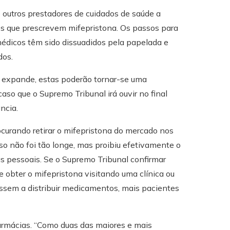
 outros prestadores de cuidados de saúde a
es que prescrevem mifepristona. Os passos para
 médicos têm sido dissuadidos pela papelada e
dos.
e expande, estas poderão tornar-se uma
aso que o Supremo Tribunal irá ouvir no final
ncia.
curando retirar o mifepristona do mercado nos
so não foi tão longe, mas proibiu efetivamente o
as pessoais. Se o Supremo Tribunal confirmar
de obter o mifepristona visitando uma clínica ou
assem a distribuir medicamentos, mais pacientes
farmácias. “Como duas das maiores e mais