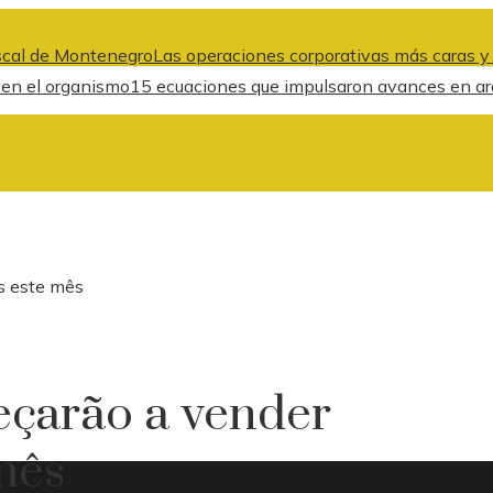
fiscal de Montenegro
Las operaciones corporativas más caras y
l en el organismo
15 ecuaciones que impulsaron avances en arqui
s este mês
çarão a vender
 mês