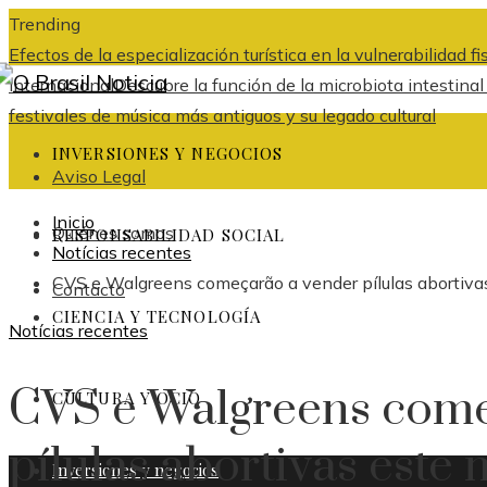
Trending
Efectos de la especialización turística en la vulnerabilidad 
internacional
Descubre la función de la microbiota intestina
festivales de música más antiguos y su legado cultural
INVERSIONES Y NEGOCIOS
Aviso Legal
Inicio
Quiénes somos
RESPONSABILIDAD SOCIAL
Notícias recentes
CVS e Walgreens começarão a vender pílulas abortiva
Contacto
CIENCIA Y TECNOLOGÍA
Notícias recentes
CVS e Walgreens come
CULTURA Y OCIO
pílulas abortivas este
Inversiones y negocios