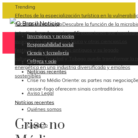
Trending
Efectos de la especialización turística en la vulnerabili
fiscal de Montenegro
Descubre la función de la microbi
intestinal en el organismo
15 ecuaciones que impulsar
Inversiones y negocios
avances en arquitectura, física y otras ciencias
Los
Responsabilidad social
festivales de música más antiguos y su legado
Ciencia y tecnología
cultural
Cómo Trinidad y Tobago puede transformar la r
Cultura y ocio
Inicio
energética en una industria diversificada y empleos
Notícias recentes
sostenibles
Crise no Médio Oriente: as partes nas negociaçõ
cessar-fogo oferecem sinais contraditórios
Aviso Legal
Notícias recentes
Quiénes somos
Crise no
Contacto