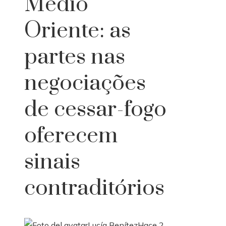
Médio
Oriente: as
partes nas
negociações
de cessar-fogo
oferecem
sinais
contraditórios
Lucía Benítez
Hace 2