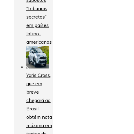
“tribunais
secretos”
em países
latino-
americanos
Yaris Cross,
que em
breve
chegará ao
Brasil,
obtém nota
máxima em
testes de