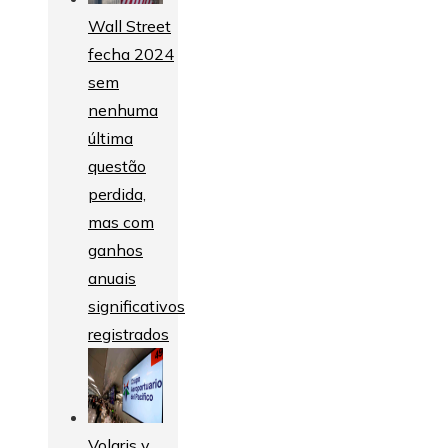
Wall Street
fecha 2024
sem
nenhuma
última
questão
perdida,
mas com
ganhos
anuais
significativos
registrados
Volaris y