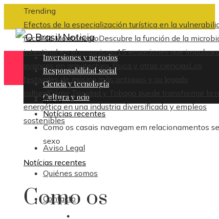
Trending
Efectos de la especialización turística en la vulnerabili
fiscal de Montenegro
Descubre la función de la microbi
intestinal en el organismo
15 ecuaciones que impulsar
Inversiones y negocios
avances en arquitectura, física y otras ciencias
Los
Responsabilidad social
festivales de música más antiguos y su legado
Ciencia y tecnología
cultural
Cómo Trinidad y Tobago puede transformar la r
Cultura y ocio
Inicio
energética en una industria diversificada y empleos
Notícias recentes
sostenibles
Como os casais navegam em relacionamentos s
sexo
Aviso Legal
Notícias recentes
Quiénes somos
Como os
Contacto