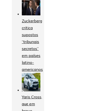
Zuckerberg
critica
supostos
“tribunais
secretos”
em países
latino-
americanos
Yaris Cross,
que em
breve