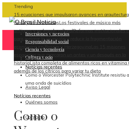
Trending
15 ecuaciones que impulsaron avances en arquitectura
física y otras ciencias
Los festivales de música más
antiguos y su legado cultural
Reformas institucionales c
Inversiones y negocios
para mejorar la inversión y reducir la fragmentación
Responsabilidad social
económica en Bosnia y Herzegovina
Las 15 misiones
Ciencia y tecnología
espaciales que marcaron un antes y un después en la
Cultura y ocio
Inicio
historia
Lista completa de alimentos ricos en vitamina
Notícias recentes
además de los cítricos para variar tu dieta
Como o Worcester Polytechnic Institute resistiu 
uma onda de suicídios
Aviso Legal
Notícias recentes
Quiénes somos
Como o
Contacto