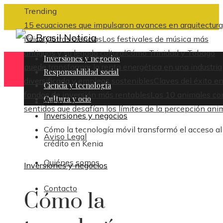
Trending
15 ecuaciones que impulsaron avances en arquitectura
física y otras ciencias
Los festivales de música más
antiguos y su legado cultural
Cómo Trinidad y Tobago
Inversiones y negocios
puede transformar la renta energética en una industria
Responsabilidad social
diversificada y empleos sostenibles
Claves del éxito en
Ciencia y tecnología
fondos de inversión más rentables
Los 10 animales co
Cultura y ocio
Inicio
sentidos que desafían los límites de la percepción ani
Inversiones y negocios
Cómo la tecnología móvil transformó el acceso al
Aviso Legal
crédito en Kenia
Quiénes somos
Inversiones y negocios
Contacto
Cómo la