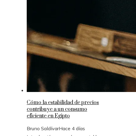
Cómo la estabilidad de precios
contribuye a un consumo
eficiente en Egipto
Bruno Saldívar
Hace 4 días