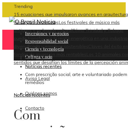
Trending
15 ecuaciones que impulsaron avances en arquitectura
física y otras ciencias
Los festivales de música más
antiguos y su legado cultural
Cómo Trinidad y Tobago
Inversiones y negocios
puede transformar la renta energética en una industria
Responsabilidad social
diversificada y empleos sostenibles
Claves del éxito en
Ciencia y tecnología
fondos de inversión más rentables
Los 10 animales co
Cultura y ocio
Inicio
sentidos que desafían los límites de la percepción ani
Notícias recentes
Com prescrição social, arte e voluntariado podem
Aviso Legal
remédios
Quiénes somos
Notícias recentes
Contacto
Com