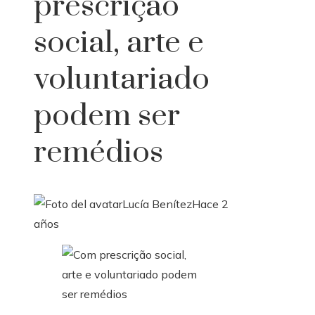
prescrição
social, arte e
voluntariado
podem ser
remédios
Lucía Benítez
Hace 2
años