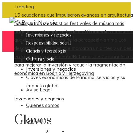
Trending
15 ecuaciones que impulsaron avances en arquitectura
física y otras ciencias
Los festivales de música más
antiguos y su legado cultural
Los 10 animales con sent
Inversiones y negocios
que desafían los límites de la percepción animal
Los
Responsabilidad social
desastres industriales que marcaron un antes y un des
Ciencia y tecnología
en la protección ambiental
Reformas institucionales cl
Cultura y ocio
Inicio
para mejorar la inversión y reducir la fragmentación
Inversiones y negocios
económica en Bosnia y Herzegovina
Claves económicas de Panamá: servicios y su
impacto global
Aviso Legal
Inversiones y negocios
Quiénes somos
Claves
Contacto