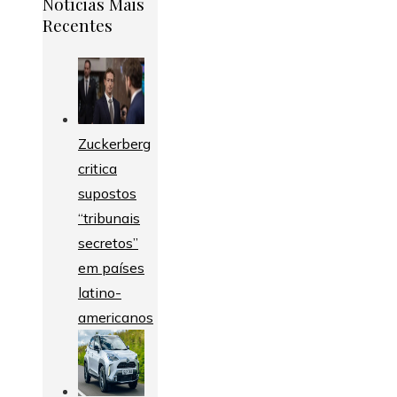
Notícias Mais
Recentes
Zuckerberg
critica
supostos
“tribunais
secretos”
em países
latino-
americanos