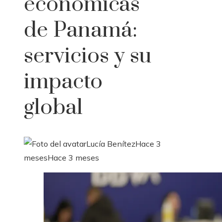
económicas
de Panamá:
servicios y su
impacto
global
Lucía Benítez
Hace 3
meses
Hace 3 meses