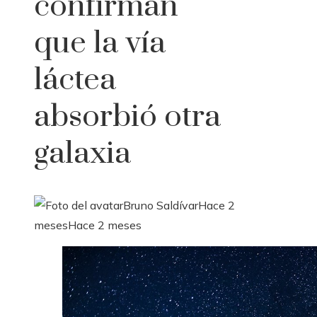
confirman
que la vía
láctea
absorbió otra
galaxia
Bruno Saldívar
Hace 2
meses
Hace 2 meses