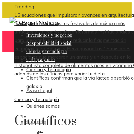
Trending
15 ecuaciones que impulsaron avances en arquitectura
física y otras ciencias
Los festivales de música más
antiguos y su legado cultural
Reformas institucionales c
Inversiones y negocios
para mejorar la inversión y reducir la fragmentación
Responsabilidad social
económica en Bosnia y Herzegovina
Las 15 misiones
Ciencia y tecnología
espaciales que marcaron un antes y un después en la
Cultura y ocio
Inicio
historia
Lista completa de alimentos ricos en vitamina
Ciencia y tecnología
además de los cítricos para variar tu dieta
Científicos confirman que la vía láctea absorbió o
galaxia
Aviso Legal
Ciencia y tecnología
Quiénes somos
Científicos
Contacto