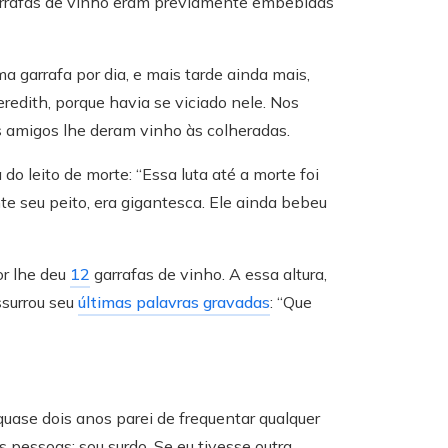
 garrafas de vinho eram previamente embebidas
 garrafa por dia, e mais tarde ainda mais,
edith, porque havia se viciado nele. Nos
s amigos lhe deram vinho às colheradas.
do leito de morte: “Essa luta até a morte foi
nte seu peito, era gigantesca. Ele ainda bebeu
or lhe deu
12
garrafas de vinho. A essa altura,
ssurrou seu
últimas palavras gravadas
: “Que
uase dois anos parei de frequentar qualquer
 pessoas: sou surdo. Se eu tivesse outra