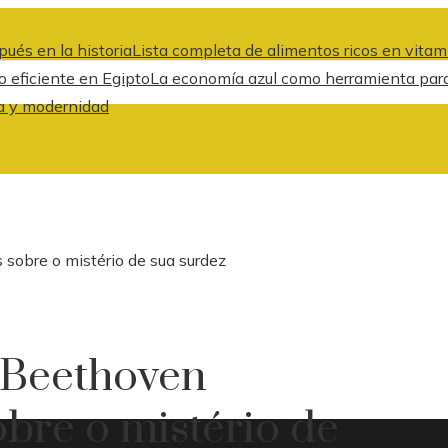
ués en la historia
Lista completa de alimentos ricos en vitami
o eficiente en Egipto
La economía azul como herramienta para 
a y modernidad
sobre o mistério de sua surdez
 Beethoven
obre o mistério de