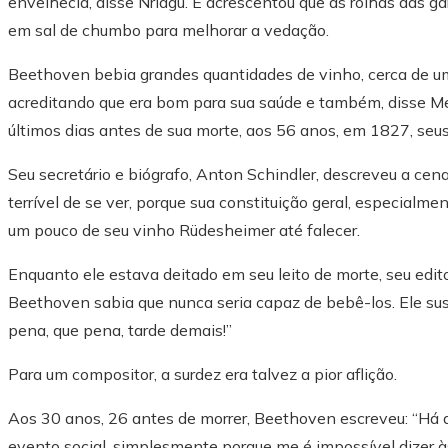
envelhecia, disse Nriagu. E acrescentou que as rolhas das
em sal de chumbo para melhorar a vedação.
Beethoven bebia grandes quantidades de vinho, cerca de uma
acreditando que era bom para sua saúde e também, disse Mer
últimos dias antes de sua morte, aos 56 anos, em 1827, seu
Seu secretário e biógrafo, Anton Schindler, descreveu a cena 
terrível de se ver, porque sua constituição geral, especialme
um pouco de seu vinho Rüdesheimer até falecer.
Enquanto ele estava deitado em seu leito de morte, seu edit
Beethoven sabia que nunca seria capaz de bebê-los. Ele su
pena, que pena, tarde demais!”
Para um compositor, a surdez era talvez a pior aflição.
Aos 30 anos, 26 antes de morrer, Beethoven escreveu: “Há q
evento social, simplesmente porque me é impossível dizer às