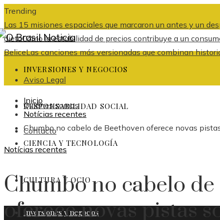
Trending
Las 15 misiones espaciales que marcaron un antes y un desp
dieta
Cómo la estabilidad de precios contribuye a un consum
Belice
Las canciones más versionadas que combinan histori
INVERSIONES Y NEGOCIOS
Aviso Legal
Inicio
Quiénes somos
RESPONSABILIDAD SOCIAL
Notícias recentes
Chumbo no cabelo de Beethoven oferece novas pistas 
Contacto
CIENCIA Y TECNOLOGÍA
Notícias recentes
Chumbo no cabelo de
CULTURA Y OCIO
oferece novas pistas s
Inversiones y negocios