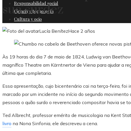
Responsabilidad social
sua surdez
Ciencia y tecnología
Cultura y ocio
Lucía Benítez
Hace 2 años
Às 19 horas do dia 7 de maio de 1824, Ludwig van Beethove
magnífico Theatre am Kärntnertor de Viena para ajudar a reg
última que completaria.
Essa apresentação, cujo bicentenário cai na terça-feira, foi
marcado por um incidente no início do segundo movimento q
pessoas o quão surdo o reverenciado compositor havia se to
Ted Albrecht, professor emérito de musicologia na Kent Stat
livro
na Nona Sinfonia, ele descreveu a cena.