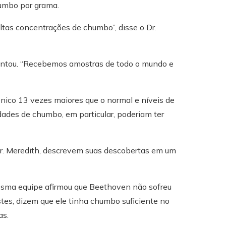
humbo por grama.
ltas concentrações de chumbo”, disse o Dr.
escentou. “Recebemos amostras de todo o mundo e
ico 13 vezes maiores que o normal e níveis de
ades de chumbo, em particular, poderiam ter
 Dr. Meredith, descrevem suas descobertas em um
mesma equipe afirmou que Beethoven não sofreu
es, dizem que ele tinha chumbo suficiente no
as.