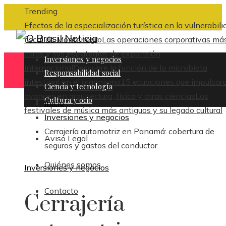
Trending
Efectos de la especialización turística en la vulnerabili
fiscal de Montenegro
Las operaciones corporativas má
caras y sus estrategias de expansión
Inversiones y negocios
internacional
Descubre la función de la microbiota
Responsabilidad social
intestinal en el organismo
15 ecuaciones que impulsar
Ciencia y tecnología
avances en arquitectura, física y otras ciencias
Los
Cultura y ocio
Inicio
festivales de música más antiguos y su legado cultural
Inversiones y negocios
Cerrajería automotriz en Panamá: cobertura de
Aviso Legal
seguros y gastos del conductor
Quiénes somos
Inversiones y negocios
Contacto
Cerrajería