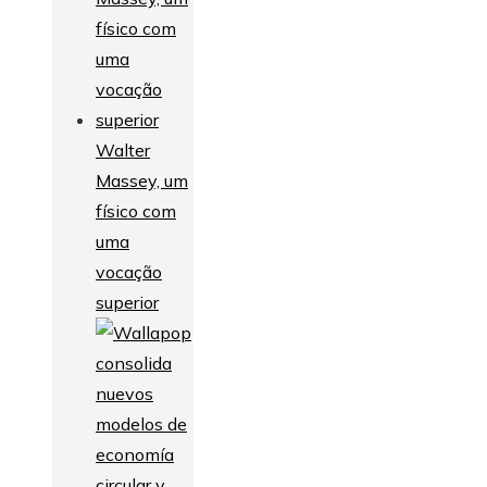
Walter
Massey, um
físico com
uma
vocação
superior