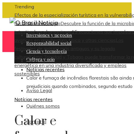
Trending
Efectos de la especialización turística en la vulnerabili
fiscal de Montenegro
Descubre la función de la microbi
intestinal en el organismo
15 ecuaciones que impulsar
Inversiones y negocios
avances en arquitectura, física y otras ciencias
Los
Responsabilidad social
festivales de música más antiguos y su legado
Ciencia y tecnología
cultural
Cómo Trinidad y Tobago puede transformar la r
Cultura y ocio
Inicio
energética en una industria diversificada y empleos
Notícias recentes
sostenibles
Calor e fumaça de incêndios florestais são ainda
prejudiciais quando combinados, segundo estudo
Aviso Legal
Notícias recentes
Quiénes somos
Calor e
Contacto