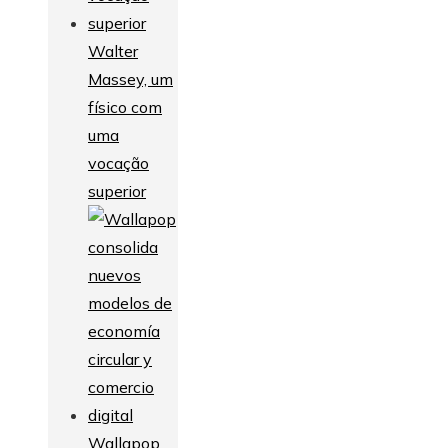
Walter
Massey, um
físico com
uma
vocação
superior
Wallapop