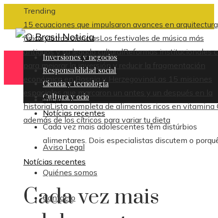
Trending
15 ecuaciones que impulsaron avances en arquitectura
física y otras ciencias
Los festivales de música más
antiguos y su legado cultural
Reformas institucionales c
Inversiones y negocios
para mejorar la inversión y reducir la fragmentación
Responsabilidad social
económica en Bosnia y Herzegovina
Las 15 misiones
Ciencia y tecnología
espaciales que marcaron un antes y un después en la
Cultura y ocio
Inicio
historia
Lista completa de alimentos ricos en vitamina
Notícias recentes
además de los cítricos para variar tu dieta
Cada vez mais adolescentes têm distúrbios
alimentares. Dois especialistas discutem o porquê
Aviso Legal
Notícias recentes
Quiénes somos
Cada vez mais
Contacto