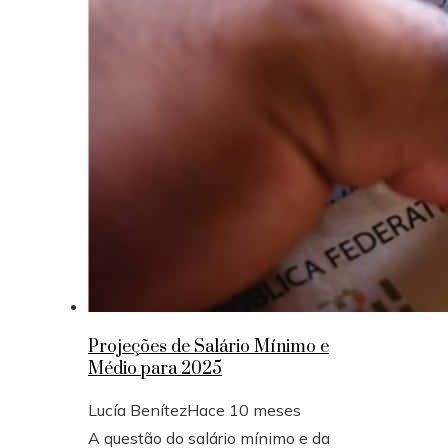
Projeções de Salário Mínimo e
Médio para 2025
Lucía Benítez
Hace 10 meses
A questão do salário mínimo e da