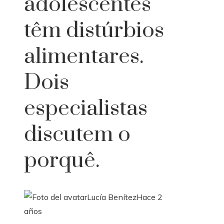
adolescentes
têm distúrbios
alimentares.
Dois
especialistas
discutem o
porquê.
Lucía Benítez
Hace 2
años