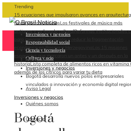
Trending
15 ecuaciones que impulsaron avances en arquitectura
física y otras ciencias
Los festivales de música más
antiguos y su legado cultural
Reformas institucionales c
Inversiones y negocios
para mejorar la inversión y reducir la fragmentación
Responsabilidad social
económica en Bosnia y Herzegovina
Las 15 misiones
Ciencia y tecnología
espaciales que marcaron un antes y un después en la
Cultura y ocio
Inicio
historia
Lista completa de alimentos ricos en vitamina
Inversiones y negocios
además de los cítricos para variar tu dieta
Bogotá desarrolla nuevos polos empresariales
vinculados a innovación y economía digital regio
Aviso Legal
Inversiones y negocios
Quiénes somos
Bogotá
Contacto