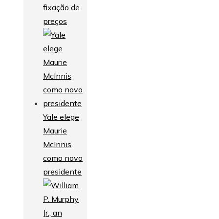
fixação de
preços
Yale elege
Maurie
McInnis
como novo
presidente