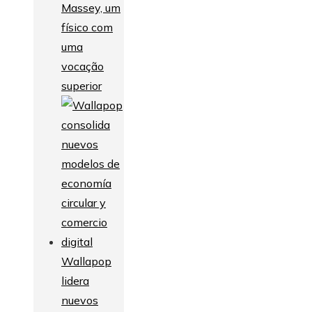
Massey, um
físico com
uma
vocação
superior
Wallapop
lidera
nuevos