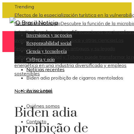
Trending
Efectos de la especialización turística en la vulnerabili
fiscal de Montenegro
Descubre la función de la microbi
intestinal en el organismo
15 ecuaciones que impulsar
Inversiones y negocios
avances en arquitectura, física y otras ciencias
Los
Responsabilidad social
festivales de música más antiguos y su legado
Ciencia y tecnología
cultural
Cómo Trinidad y Tobago puede transformar la r
Cultura y ocio
Inicio
energética en una industria diversificada y empleos
Notícias recentes
sostenibles
Biden adia proibição de cigarros mentolados
Aviso Legal
Notícias recentes
Quiénes somos
Biden adia
Contacto
proibição de