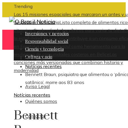
Trending
Las 15 misiones espaciales que marcaron un antes y 
después en la historia
Lista completa de alimentos rico
vitamina C además de los cítricos para variar tu dieta
C
Inversiones y negocios
la estabilidad de precios contribuye a un consumo efic
Responsabilidad social
en Egipto
La economía azul como herramienta para la
Ciencia y tecnología
resiliencia de comunidades costeras en Belice
Las
Cultura y ocio
Inicio
canciones más versionadas que combinan historia y
Notícias recentes
modernidad
Bennett Braun, psiquiatra que alimentou o ‘pânic
satânico’, morre aos 83 anos
Aviso Legal
Notícias recentes
Quiénes somos
Bennett
Contacto