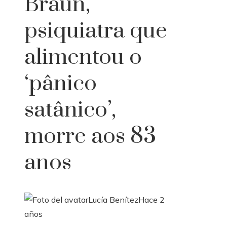
Braun,
psiquiatra que
alimentou o
‘pânico
satânico’,
morre aos 83
anos
Lucía Benítez
Hace 2
años