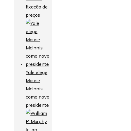
fixação de
preços
Yale elege
Maurie
McInnis
como novo
presidente