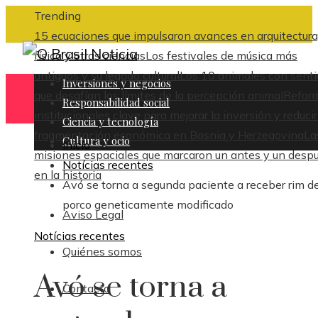
Trending
15 ecuaciones que impulsaron avances en arquitectura
física y otras ciencias
Los festivales de música más
antiguos y su legado cultural
Los 10 animales con sent
Inversiones y negocios
que desafían los límites de la percepción animal
Refor
Responsabilidad social
institucionales clave para mejorar la inversión y reducir
Ciencia y tecnología
fragmentación económica en Bosnia y Herzegovina
La
Cultura y ocio
Inicio
misiones espaciales que marcaron un antes y un desp
Notícias recentes
en la historia
Avó se torna a segunda paciente a receber rim d
porco geneticamente modificado
Aviso Legal
Notícias recentes
Quiénes somos
Avó se torna a
Contacto