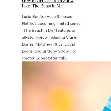
How to Get Cast on a Show
Like ‘The Beast in Me’
Lucía Benítez
Hace 9 meses
Netflix’s upcoming limited series
“The Beast in Me” features an
all-star lineup, including Claire
Danes, Matthew Rhys, David
Lyons, and Brittany Snow. For
creator Gabe Rotter, taki...