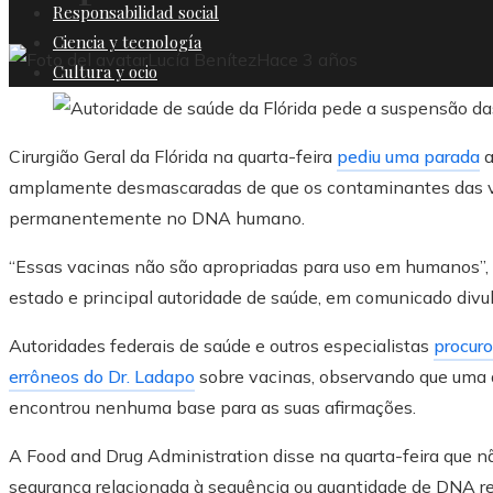
Responsabilidad social
Ciencia y tecnología
Lucía Benítez
Hace 3 años
Cultura y ocio
Cirurgião Geral da Flórida na quarta-feira
pediu uma parada
a
amplamente desmascaradas de que os contaminantes das v
permanentemente no DNA humano.
“Essas vacinas não são apropriadas para uso em humanos”, di
estado e principal autoridade de saúde, em comunicado div
Autoridades federais de saúde e outros especialistas
procur
errôneos do Dr. Ladapo
sobre vacinas, observando que uma a
encontrou nenhuma base para as suas afirmações.
A Food and Drug Administration disse na quarta-feira que 
segurança relacionada à sequência ou quantidade de DNA res