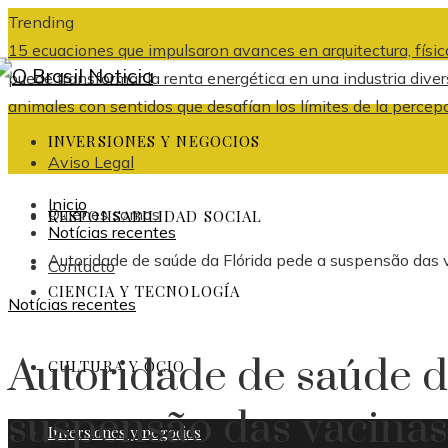
Trending
15 ecuaciones que impulsaron avances en arquitectura, física
puede transformar la renta energética en una industria dive
animales con sentidos que desafían los límites de la percep
INVERSIONES Y NEGOCIOS
Aviso Legal
Inicio
Quiénes somos
RESPONSABILIDAD SOCIAL
Notícias recentes
Autoridade de saúde da Flórida pede a suspensão das 
Contacto
CIENCIA Y TECNOLOGÍA
Notícias recentes
Autoridade de saúde d
CULTURA Y OCIO
suspensão das vacinas
Inversiones y negocios