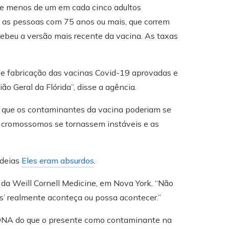
 e menos de um em cada cinco adultos
 as pessoas com 75 anos ou mais, que correm
cebeu a versão mais recente da vacina. As taxas
de fabricação das vacinas Covid-19 aprovadas e
ão Geral da Flórida”, disse a agência.
u que os contaminantes da vacina poderiam se
cromossomos se tornassem instáveis ​​e as
ideias
Eles eram absurdos
.
a da Weill Cornell Medicine, em Nova York. “Não
es’ realmente aconteça ou possa acontecer.”
DNA do que o presente como contaminante na