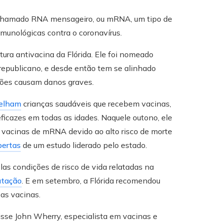
o chamado RNA mensageiro, ou mRNA, um tipo de
 imunológicas contra o coronavírus.
tura antivacina da Flórida. Ele foi nomeado
republicano, e desde então tem se alinhado
ções causam danos graves.
elham
crianças saudáveis ​​que recebem vacinas,
icazes em todas as idades. Naquele outono, ele
vacinas de mRNA devido ao alto risco de morte
bertas
de um estudo liderado pelo estado.
as condições de risco de vida relatadas na
utação
. E em setembro, a Flórida recomendou
as vacinas.
disse John Wherry, especialista em vacinas e