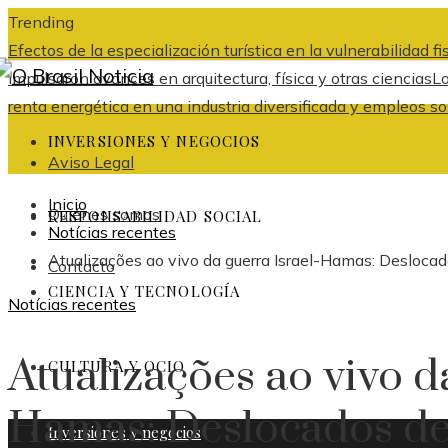
Trending
Efectos de la especialización turística en la vulnerabilidad 
impulsaron avances en arquitectura, física y otras ciencias
Lo
renta energética en una industria diversificada y empleos s
INVERSIONES Y NEGOCIOS
Aviso Legal
Inicio
Quiénes somos
RESPONSABILIDAD SOCIAL
Notícias recentes
Atualizações ao vivo da guerra Israel-Hamas: Desloc
Contacto
CIENCIA Y TECNOLOGÍA
Notícias recentes
Atualizações ao vivo d
CULTURA Y OCIO
Hamas: Deslocados de
Inversiones y negocios