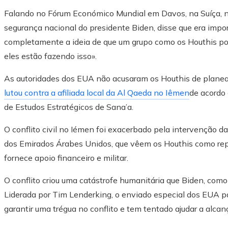
Falando no Fórum Económico Mundial em Davos, na Suíça, na 
segurança nacional do presidente Biden, disse que era impor
completamente a ideia de que um grupo como os Houthis po
eles estão fazendo isso».
As autoridades dos EUA não acusaram os Houthis de planear a
lutou contra a afiliada local da Al Qaeda no Iêmen
de acordo 
de Estudos Estratégicos de Sana’a.
O conflito civil no Iémen foi exacerbado pela intervenção d
dos Emirados Árabes Unidos, que vêem os Houthis como repr
fornece apoio financeiro e militar.
O conflito criou uma catástrofe humanitária que Biden, com
Liderada por Tim Lenderking, o enviado especial dos EUA pa
garantir uma trégua no conflito e tem tentado ajudar a alca