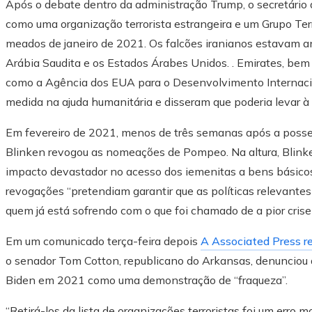
Após o debate dentro da administração Trump, o secretári
como uma organização terrorista estrangeira e um Grupo Te
meados de janeiro de 2021. Os falcões iranianos estavam an
Arábia Saudita e os Estados Árabes Unidos. . Emirates, bem
como a Agência dos EUA para o Desenvolvimento Internaci
medida na ajuda humanitária e disseram que poderia levar à
Em fevereiro de 2021, menos de três semanas após a posse 
Blinken revogou as nomeações de Pompeo. Na altura, Blink
impacto devastador no acesso dos iemenitas a bens básico
revogações “pretendiam garantir que as políticas relevante
quem já está sofrendo com o que foi chamado de a pior cris
Em um comunicado terça-feira depois
A Associated Press re
o senador Tom Cotton, republicano do Arkansas, denunciou a 
Biden em 2021 como uma demonstração de “fraqueza”.
“Retirá-los da lista de organizações terroristas foi um erro 