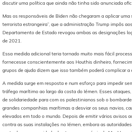
discutir uma política que ainda não tinha sido anunciada ofi
Mas os responsáveis ​​de Biden não chegaram a aplicar uma
terrorista estrangeira”, que a administração Trump impôs aos
Departamento de Estado revogou ambas as designações logo
de 2021.
Essa medida adicional teria tornado muito mais fácil proce
fornecesse conscientemente aos Houthis dinheiro, fornecime
grupos de ajuda dizem que isso também poderá complicar a 
A medida surge em resposta e num esforço para impedir se
tráfego marítimo ao largo da costa do Iémen. Esses ataque
de solidariedade para com os palestinianos sob o bombarde
grandes companhias marítimas a desviar os seus navios, ca
elevados em todo o mundo. Depois de emitir vários avisos 
contra as suas instalações no Iémen, embora as autoridad