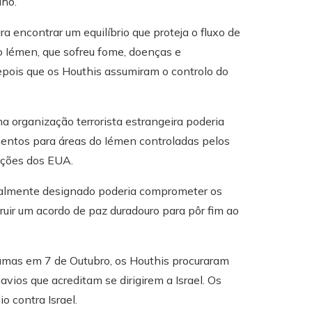
lho.
 encontrar um equilíbrio que proteja o fluxo de
 Iémen, que sofreu fome, doenças e
epois que os Houthis assumiram o controlo do
a organização terrorista estrangeira poderia
mentos para áreas do Iémen controladas pelos
nções dos EUA.
cialmente designado poderia comprometer os
uir um acordo de paz duradouro para pôr fim ao
Hamas em 7 de Outubro, os Houthis procuraram
vios que acreditam se dirigirem a Israel. Os
o contra Israel.