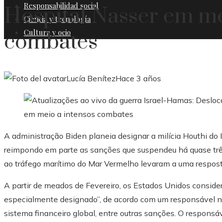
Responsabilidad social
Hospital Nasser em me
Ciencia y tecnología
Cultura y ocio
combates
Lucía Benítez
Hace 3 años
A administração Biden planeia designar a milícia Houthi do
reimpondo em parte as sanções que suspendeu há quase três
ao tráfego marítimo do Mar Vermelho levaram a uma respost
A partir de meados de Fevereiro, os Estados Unidos consider
especialmente designado”, de acordo com um responsável n
sistema financeiro global, entre outras sanções. O respons