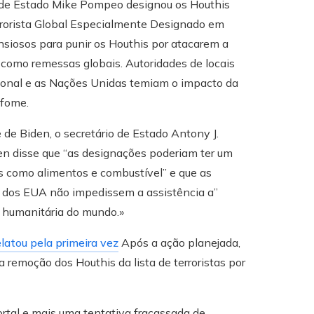
o de Estado Mike Pompeo designou os Houthis
rrorista Global Especialmente Designado em
siosos para punir os Houthis por atacarem a
 como remessas globais. Autoridades de locais
onal e as Nações Unidas temiam o impacto da
 fome.
de Biden, o secretário de Estado Antony J.
en disse que “as designações poderiam ter um
s como alimentos e combustível” e que as
s dos EUA não impedissem a assistência a”
e humanitária do mundo.»
latou pela primeira vez
Após a ação planejada,
remoção dos Houthis da lista de terroristas por
mortal e mais uma tentativa fracassada de