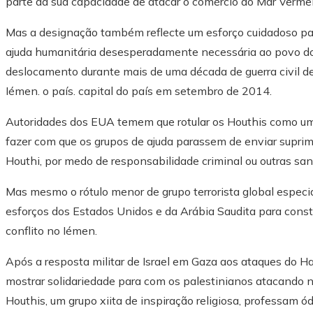
parte da sua capacidade de atacar o comércio do Mar Verme
Mas a designação também reflecte um esforço cuidadoso para
ajuda humanitária desesperadamente necessária ao povo do
deslocamento durante mais de uma década de guerra civil d
Iémen. o país. capital do país em setembro de 2014.
Autoridades dos EUA temem
que rotular os Houthis como um
fazer com que os grupos de ajuda parassem de enviar supri
Houthi, por medo de responsabilidade criminal ou outras sa
Mas mesmo o rótulo menor de grupo terrorista global espe
esforços dos Estados Unidos e da Arábia Saudita para constr
conflito no Iémen.
Após a resposta militar de Israel em Gaza aos ataques do 
mostrar solidariedade para com os palestinianos atacando na
Houthis, um grupo xiita de inspiração religiosa, professam ódi