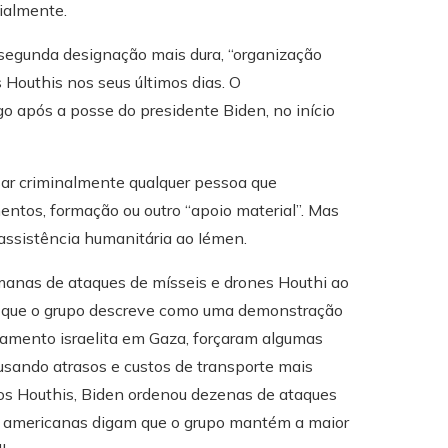
cialmente.
 segunda designação mais dura, “organização
 Houthis nos seus últimos dias. O
 após a posse do presidente Biden, no início
ssar criminalmente qualquer pessoa que
ntos, formação ou outro “apoio material”. Mas
assistência humanitária ao Iémen.
manas de ataques de mísseis e drones Houthi ao
s, que o grupo descreve como uma demonstração
amento israelita em Gaza, forçaram algumas
usando atrasos e custos de transporte mais
aos Houthis, Biden ordenou dezenas de ataques
es americanas digam que o grupo mantém a maior