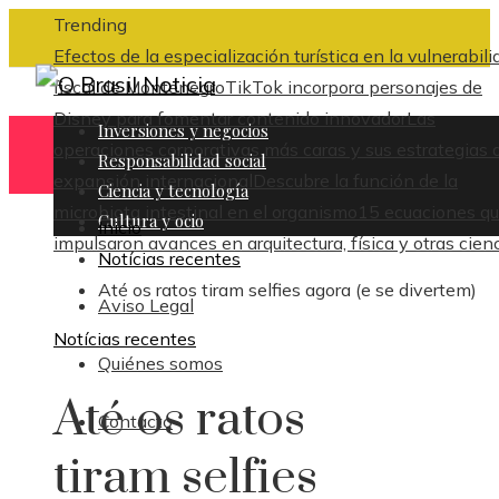
Trending
Efectos de la especialización turística en la vulnerabili
fiscal de Montenegro
TikTok incorpora personajes de
Disney para fomentar contenido innovador
Las
Inversiones y negocios
operaciones corporativas más caras y sus estrategias 
Responsabilidad social
expansión internacional
Descubre la función de la
Ciencia y tecnología
microbiota intestinal en el organismo
15 ecuaciones q
Cultura y ocio
Inicio
impulsaron avances en arquitectura, física y otras cien
Notícias recentes
Até os ratos tiram selfies agora (e se divertem)
Aviso Legal
Notícias recentes
Quiénes somos
Até os ratos
Contacto
tiram selfies