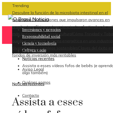
Trending
Descubre la función de la microbiota intestinal en el
organismo
15 ecuaciones que impulsaron avances en
arquitectura, física y otras ciencias
Los festivales de mú
Inversiones y negocios
más antiguos y su legado cultural
Cómo Trinidad y Tob
Responsabilidad social
puede transformar la renta energética en una industria
Ciencia y tecnología
diversificada y empleos sostenibles
Claves del éxito en
Cultura y ocio
Inicio
fondos de inversión más rentables
Notícias recentes
Assista a esses vídeos fofos de bebês (e aprend
Aviso Legal
algo também)
Quiénes somos
Notícias recentes
Contacto
Assista a esses