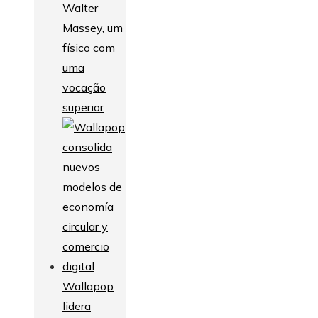
Walter
Massey, um
físico com
uma
vocação
superior
Wallapop
lidera