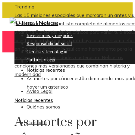
Trending
Las 15 misiones espaciales que marcaron un antes y 
después en la historia
Lista completa de alimentos rico
vitamina C además de los cítricos para variar tu dieta
C
Inversiones y negocios
la estabilidad de precios contribuye a un consumo efic
Responsabilidad social
en Egipto
La economía azul como herramienta para la
Ciencia y tecnología
resiliencia de comunidades costeras en Belice
Las
Cultura y ocio
Inicio
canciones más versionadas que combinan historia y
Notícias recentes
modernidad
As mortes por câncer estão diminuindo, mas pod
haver um asterisco
Aviso Legal
Notícias recentes
Quiénes somos
As mortes por
Contacto