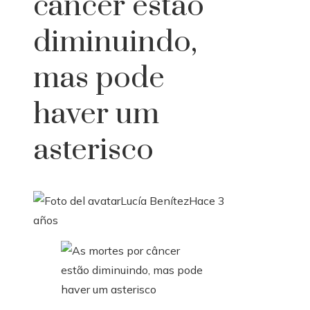
câncer estão
diminuindo,
mas pode
haver um
asterisco
Lucía Benítez
Hace 3
años