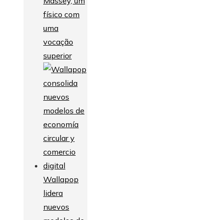
Massey, um
físico com
uma
vocação
superior
Wallapop
lidera
nuevos