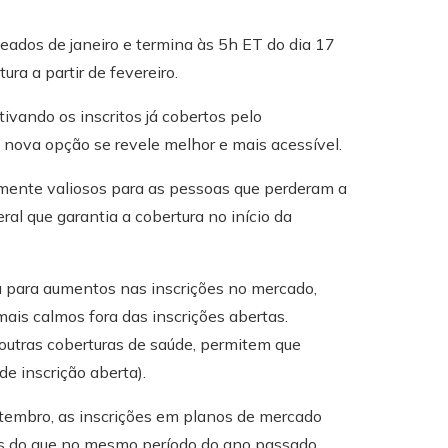
eados de janeiro e termina às 5h ET do dia 17
ura a partir de fevereiro.
vando os inscritos já cobertos pelo
nova opção se revele melhor e mais acessível.
mente valiosos para as pessoas que perderam a
ral que garantia a cobertura no início da
u para aumentos nas inscrições no mercado,
is calmos fora das inscrições abertas.
outras coberturas de saúde, permitem que
e inscrição aberta).
etembro, as inscrições em planos de mercado
s do que no mesmo período do ano passado.