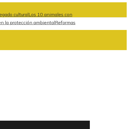
egado cultural
Los 10 animales con
en la protección ambiental
Reformas