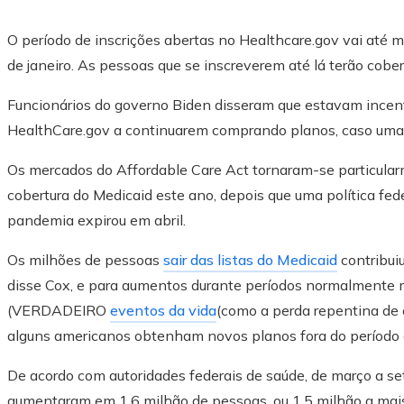
O período de inscrições abertas no Healthcare.gov vai até m
de janeiro. As pessoas que se inscreverem até lá terão cobert
Funcionários do governo Biden disseram que estavam incenti
HealthCare.gov a continuarem comprando planos, caso uma 
Os mercados do Affordable Care Act tornaram-se particular
cobertura do Medicaid este ano, depois que uma política fede
pandemia expirou em abril.
Os milhões de pessoas
sair das listas do Medicaid
contribui
disse Cox, e para aumentos durante períodos normalmente ma
(VERDADEIRO
eventos da vida
(como a perda repentina de 
alguns americanos obtenham novos planos fora do período d
De acordo com autoridades federais de saúde, de março a s
aumentaram em 1,6 milhão de pessoas, ou 1,5 milhão a mai