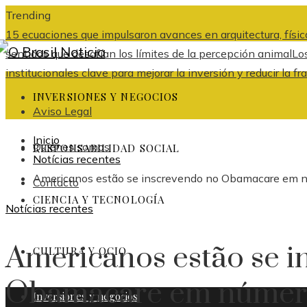
Trending
15 ecuaciones que impulsaron avances en arquitectura, física
sentidos que desafían los límites de la percepción animal
Lo
institucionales clave para mejorar la inversión y reducir l
INVERSIONES Y NEGOCIOS
Aviso Legal
Inicio
Quiénes somos
RESPONSABILIDAD SOCIAL
Notícias recentes
Americanos estão se inscrevendo no Obamacare em n
Contacto
CIENCIA Y TECNOLOGÍA
Notícias recentes
Americanos estão se i
CULTURA Y OCIO
Obamacare em númer
Inversiones y negocios