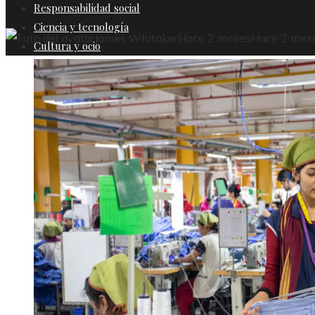
Responsabilidad social
Ciencia y tecnología
James Whitaker
Hace 2 meses
Hace 2 mes
Cultura y ocio