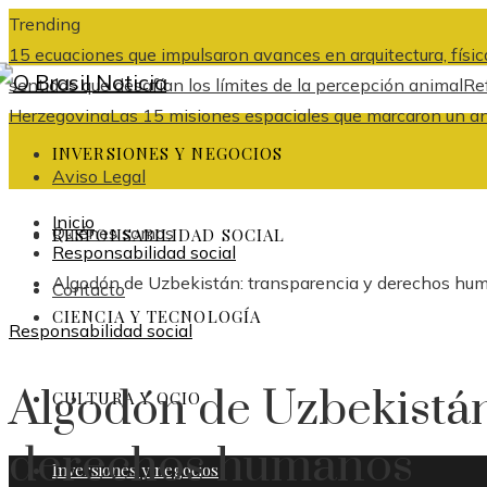
Trending
15 ecuaciones que impulsaron avances en arquitectura, física
sentidos que desafían los límites de la percepción animal
Re
Herzegovina
Las 15 misiones espaciales que marcaron un ant
INVERSIONES Y NEGOCIOS
Aviso Legal
Inicio
Quiénes somos
RESPONSABILIDAD SOCIAL
Responsabilidad social
Algodón de Uzbekistán: transparencia y derechos hu
Contacto
CIENCIA Y TECNOLOGÍA
Responsabilidad social
Algodón de Uzbekistán
CULTURA Y OCIO
derechos humanos
Inversiones y negocios