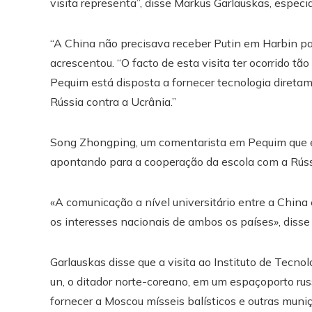
visita representa”, disse Markus Garlauskas, espec
“A China não precisava receber Putin em Harbin para
acrescentou. “O facto de esta visita ter ocorrido tã
Pequim está disposta a fornecer tecnologia diretam
Rússia contra a Ucrânia.”
Song Zhongping, um comentarista em Pequim que é ex-
apontando para a cooperação da escola com a Rúss
«A comunicação a nível universitário entre a China
os interesses nacionais de ambos os países», disse
Garlauskas disse que a visita ao Instituto de Tecn
un, o ditador norte-coreano, em um espaçoporto r
fornecer a Moscou mísseis balísticos e outras muni