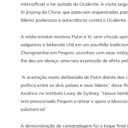
intensificar) o ter isolado do Ocidente. A visita se
Xi Jinping da China, que pareciam orquestradas par
líderes poderosos e autocráticos contra o Ocident
A mídia estatal mostrou Putin e Xi, sem vínculo ap
salgueiros e bebendo chá em um pavilhão tradicio
Zhongnanhai em Pequim, sozinhos com seus intérpre
lhe deu um abraço, uma rara expressão de afeto pelo
“A aceitação muito deliberada de Putin diante das c
política entre os dois países e seus líderes”, disse
Asiático no Instituto Lowy de Sydney. “Houve ta
tem pressionado Pequim a retirar o apoio a Moscov
substancial.”
A demonstração de camaradagem foi o toque final