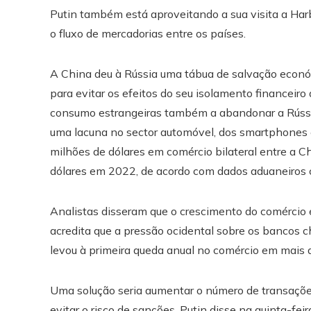
Putin também está aproveitando a sua visita a Harb
o fluxo de mercadorias entre os países.
A China deu à Rússia uma tábua de salvação econó
para evitar os efeitos do seu isolamento financeir
consumo estrangeiras também a abandonar a Rússi
uma lacuna no sector automóvel, dos smartphones e 
milhões de dólares em comércio bilateral entre a 
dólares em 2022, de acordo com dados aduaneiros 
Analistas disseram que o crescimento do comércio
acredita que a pressão ocidental sobre os bancos 
levou à primeira queda anual no comércio em mais 
Uma solução seria aumentar o número de transações
evitar o risco de sanções. Putin disse na quinta-fe