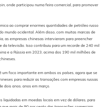
in, onde participou numa feira comercial, para promover
mica ao comprar enormes quantidades de petróleo russo
o do mundo ocidental. Além disso, com muitas marcas de
a, as empresas chinesas intervieram para preencher
da televisão. Isso contribuiu para um recorde de 240 mil
China e a Rússia em 2023, acima dos 190 mil milhões de
chineses.
 é um foco importante em ambos os países, agora que se
chineses para reduzir as transações com empresas russas
de dois anos. anos em março.
 liquidadas em moedas locais em vez de dólares, para
ira que mais de 90 por cento das transações comerciais