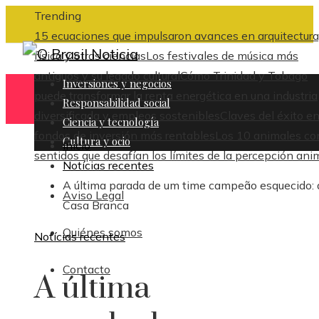
Trending
15 ecuaciones que impulsaron avances en arquitectura
física y otras ciencias
Los festivales de música más
antiguos y su legado cultural
Cómo Trinidad y Tobago
Inversiones y negocios
puede transformar la renta energética en una industria
Responsabilidad social
diversificada y empleos sostenibles
Claves del éxito en
Ciencia y tecnología
fondos de inversión más rentables
Los 10 animales co
Cultura y ocio
Inicio
sentidos que desafían los límites de la percepción ani
Notícias recentes
A última parada de um time campeão esquecido: 
Aviso Legal
Casa Branca
Quiénes somos
Notícias recentes
Contacto
A última