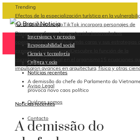
Trending
Efectos de la especialización turística en la vulnerabili
fiscal de Montenegro
TikTok incorpora personajes de
Disney para fomentar contenido innovador
Las
Inversiones y negocios
operaciones corporativas más caras y sus estrategias 
Responsabilidad social
expansión internacional
Descubre la función de la
Ciencia y tecnología
microbiota intestinal en el organismo
15 ecuaciones q
Cultura y ocio
Inicio
impulsaron avances en arquitectura, física y otras cien
Notícias recentes
A demissão do chefe do Parlamento do Vietnam
Aviso Legal
provoca novo caos político
Quiénes somos
Notícias recentes
Contacto
A demissão do