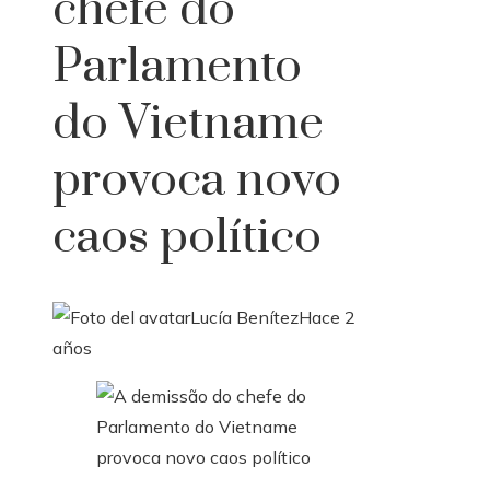
chefe do
Parlamento
do Vietname
provoca novo
caos político
Lucía Benítez
Hace 2
años