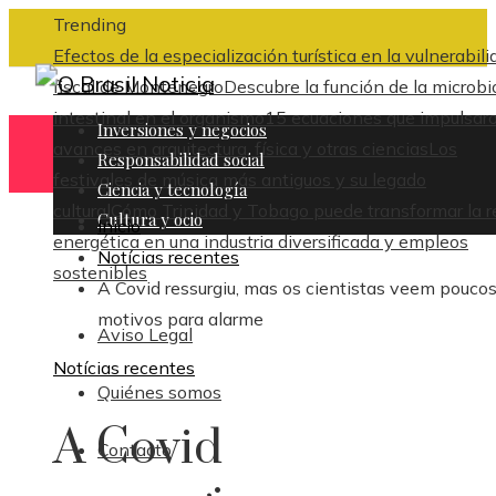
Trending
Efectos de la especialización turística en la vulnerabili
fiscal de Montenegro
Descubre la función de la microbi
intestinal en el organismo
15 ecuaciones que impulsar
Inversiones y negocios
avances en arquitectura, física y otras ciencias
Los
Responsabilidad social
festivales de música más antiguos y su legado
Ciencia y tecnología
cultural
Cómo Trinidad y Tobago puede transformar la r
Cultura y ocio
Inicio
energética en una industria diversificada y empleos
Notícias recentes
sostenibles
A Covid ressurgiu, mas os cientistas veem pouco
motivos para alarme
Aviso Legal
Notícias recentes
Quiénes somos
A Covid
Contacto