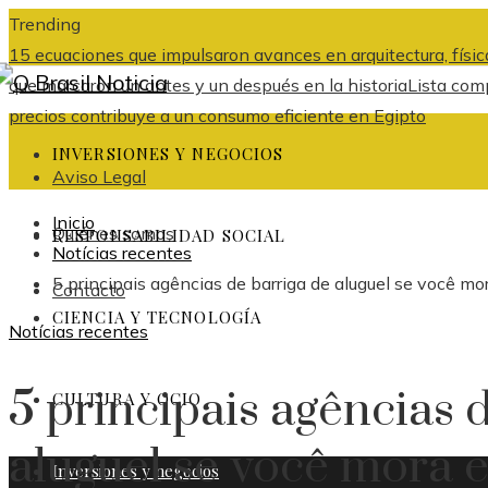
Trending
15 ecuaciones que impulsaron avances en arquitectura, física
que marcaron un antes y un después en la historia
Lista comp
precios contribuye a un consumo eficiente en Egipto
INVERSIONES Y NEGOCIOS
Aviso Legal
Inicio
Quiénes somos
RESPONSABILIDAD SOCIAL
Notícias recentes
5 principais agências de barriga de aluguel se você mo
Contacto
CIENCIA Y TECNOLOGÍA
Notícias recentes
5 principais agências 
CULTURA Y OCIO
aluguel se você mora 
Inversiones y negocios