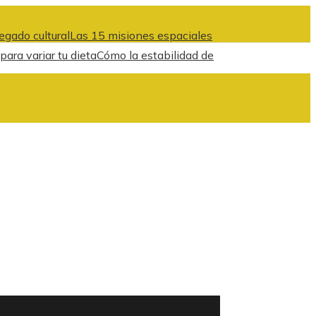
egado cultural
Las 15 misiones espaciales
ara variar tu dieta
Cómo la estabilidad de