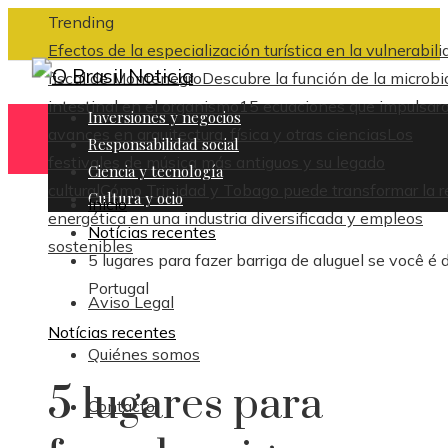
Trending
Efectos de la especialización turística en la vulnerabili
fiscal de Montenegro
Descubre la función de la microbi
intestinal en el organismo
15 ecuaciones que impulsar
Inversiones y negocios
avances en arquitectura, física y otras ciencias
Los
Responsabilidad social
festivales de música más antiguos y su legado
Ciencia y tecnología
cultural
Cómo Trinidad y Tobago puede transformar la r
Cultura y ocio
Inicio
energética en una industria diversificada y empleos
Notícias recentes
sostenibles
5 lugares para fazer barriga de aluguel se você é 
Portugal
Aviso Legal
Notícias recentes
Quiénes somos
5 lugares para
Contacto